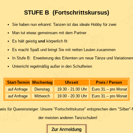
STUFE B (Fortschrittskursus)
Sie haben nun erkannt: Tanzen ist das ideale Hobby für zwei
Man tut etwas gemeinsam mit dem Partner
Es hält geistig
und
körperlich fit
Es macht Spaß und bringt Sie mit netten Leuten zusammen
In Stufe B: Erweiterung des Erlernten um neue Tänze und Variationen
Unterricht regelmäßig außer in den Schulferien
Start-Termin
Wochentag
Uhrzeit
Preis / Person
auf Anfrage
Dienstag
19.30 - 21.00 Uhr
Euro 31.-- pro Monat
auf Anfrage
Mittwoch
19.00 - 20.30 Uhr
Euro 31.-- pro Monat
is für Quereinsteiger: Unsere "Fortschrittskurse" entsprechen dem "Silber"-
der meisten anderen Tanzschulen!